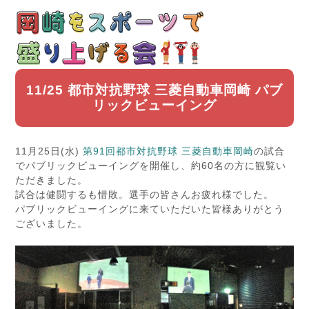
11/25 都市対抗野球 三菱自動車岡崎 パブ
リックビューイング
11月25日(水)
第91回都市対抗野球
三菱自動車岡崎
の試合
でパブリックビューイングを開催し、約60名の方に観覧い
ただきました。
試合は健闘するも惜敗。選手の皆さんお疲れ様でした。
パブリックビューイングに来ていただいた皆様ありがとう
ございました。