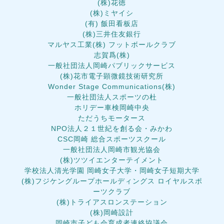
(株)花徳
(株)ミヤイシ
(有) 飯田看板店
(株)三井住友銀行
マルヤス工業(株) フットボールクラブ
志賀爲(株)
一般社団法人岡崎パブリックサービス
(株)花市電子顕微鏡技術研究所
Wonder Stage Communications(株)
一般社団法人スポーツの杜
ホリデー車検岡崎中央
ただうちモータース
NPO法人２１世紀を創る会・みかわ
CSC岡崎 総合スポーツスクール
一般社団法人岡崎市観光協会
(株)ツツイエンターテイメント
学校法人清光学園 岡崎女子大学・岡崎女子短期大学
(株)フジケングループホールディングス ロイヤルスポ
ーツクラブ
(株)トライアスロンステーション
(株)岡崎設計
岡崎市子ども会育成者連絡協議会