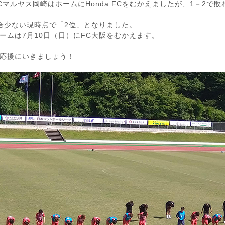
Cマルヤス岡崎はホームにHonda FCをむかえましたが、1－2で
合少ない現時点で「2位」となりました。
ームは7月10日（日）にFC大阪をむかえます。
応援にいきましょう！