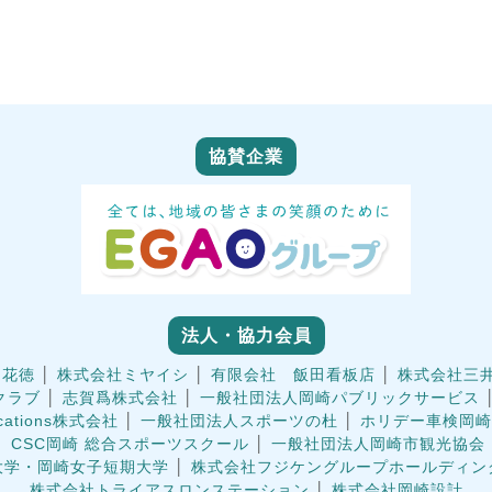
協賛企業
法人・協力会員
 花徳
│
株式会社ミヤイシ
│
有限会社 飯田看板店
│
株式会社三
クラブ
│
志賀爲株式会社
│
一般社団法人岡崎パブリックサービス
ications株式会社
│
一般社団法人スポーツの杜
│
ホリデー車検岡崎
│
CSC岡崎 総合スポーツスクール
│
一般社団法人岡崎市観光協会
大学・岡崎女子短期大学
│
株式会社フジケングループホールディン
株式会社トライアスロンステーション
│
株式会社岡崎設計