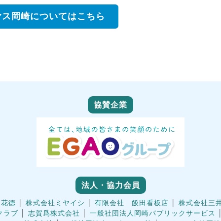
ヤス岡崎についてはこちら
協賛企業
法人・協力会員
 花徳
│
株式会社ミヤイシ
│
有限会社 飯田看板店
│
株式会社三
クラブ
│
志賀爲株式会社
│
一般社団法人岡崎パブリックサービス