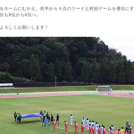
賀をホームにむかえ、前半から４点のリードと終始ゲームを優位に
位も8位から6位へ。
よろしくお願いします！