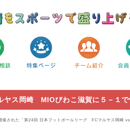
ルヤス岡崎 MIOびわこ滋賀に５－１
に開催された「第24回 日本フットボールリーグ FCマルヤス岡崎 vs