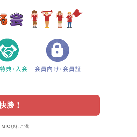
で快勝！
 MIOびわこ滋